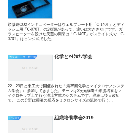
顕微鏡CO2インキュベーターはウェルプレート用「C-140T」とディ
ッシュ用「C-070T」の2種類があって、違いは大きさだけです。ガ
ラスヒーターを設けた天蓋の開閉は「C-140T」がスライド式で「C-
070T」はヒンジ式でした。 ...
化学とﾏｲｸﾛﾅﾉ学会
ガラスヒーター特注例
22，23日と東工大で開催された「第35回化学とマイクロナノシステ
ム学会」に参加してきました。テーマは3次元構造の細胞培養をマ
イクロチップ上で行う灌流方式のシステムです。詳細は後日改め
て。 この分野は薬液の反応をミクロンサイズの流路で行う...
組織培養学会2019
ビジネス