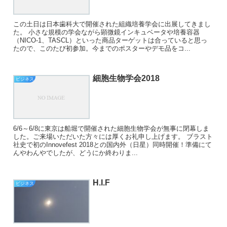
この土日は日本歯科大で開催された組織培養学会に出展してきまし
た。 小さな規模の学会ながら顕微鏡インキュベータや培養容器
（NICO-1、TASCL）といった商品ターゲットは合っていると思っ
たので、このたび初参加。今までのポスターやデモ品をコ...
細胞生物学会2018
ビジネス
6/6～6/8に東京は船堀で開催された細胞生物学会が無事に閉幕しま
した。ご来場いただいた方々には厚くお礼申し上げます。 ブラスト
社史で初のInnovefest 2018との国内外（日星）同時開催！準備にて
んやわんやでしたが、どうにか終わりま...
H.I.F
ビジネス