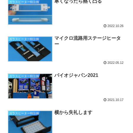
寒くなったら熱く凸る
ガラスヒーター特注例
2022.10.26
マイクロ流路用ステージヒータ
ガラスヒーター特注例
ー
2022.05.12
バイオジャパン2021
ガラスヒーター特注例
2021.10.17
横から失礼します
ガラスヒーター特注例