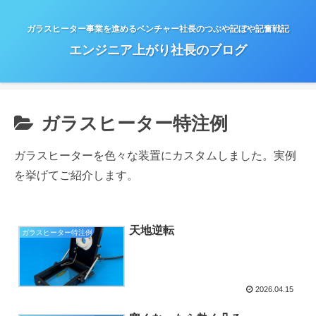
ガラスヒーター事業を進めるベンチャー社長のつぶや記ぼや記奮戦記
エンジニア上がり社長のブログ
ガラスヒーター特注例
ガラスヒーターを色々な装置にカスタムしました。実例
を挙げてご紹介します。
天地逆転
ガラスヒーター特注例
2026.04.15