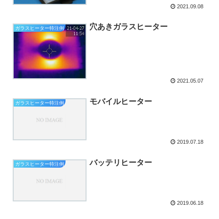
2021.09.08
穴あきガラスヒーター
ガラスヒーター特注例
2021.05.07
モバイルヒーター
ガラスヒーター特注例
2019.07.18
バッテリヒーター
ガラスヒーター特注例
2019.06.18