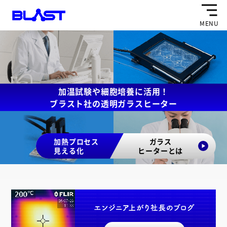
MENU
加温試験や細胞培養に活用！
ブラスト社の透明ガラスヒーター
加熱プロセス
ガラス
見える化
ヒーターとは