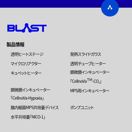
製品情報
透明ヒートステージ
発熱スライドガラス
マイクロリアクター
透明チューブヒーター
顕微鏡インキュベーター
キュベットヒーター
ＴＭ
「CellnoVa
-CO₂」
顕微鏡インキュベーター
MPS用インキュベーター
「CellnoVa-Hypoxia」
腸内細菌MPS共培養デバイス
ポンプユニット
水平共培養「NICO-1」