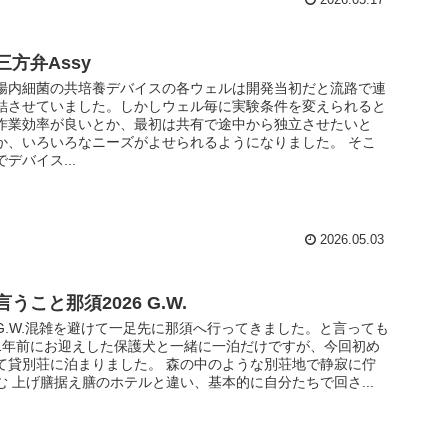
三方弁Assy
腸内細菌の共培養デバイスの各ウェルは開発当初だと流路で連
結させていました。しかしウェル毎に実験条件を変えられると
作業効率が良いとか、最初は共有で途中から独立させたいと
か、いろいろなニーズがよせられるようになりました。 そこ
でデバイス...
2026.05.03
言うこと那須2026 G.W.
G.W.混雑を避けて一足先に那須へ行ってきました。と言っても
1年前にお迎えした保護犬と一緒に一泊だけですが、今回初め
て貸別荘に泊まりました。 森の中のような別荘地で静寂に佇
む 上げ膳据え膳のホテルと違い、基本的に自分たちで回さ...