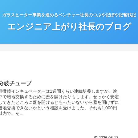
ガラスヒーター事業を進めるベンチャー社長のつぶや記ぼや記奮戦記
エンジニア上がり社長のブログ
分岐チューブ
顕微鏡インキュベーターは1週間くらい連続培養しますが、途
中で培地交換するために蓋を開けたりもします。せっかく安定
してきたところに蓋を開けるともったいないから蓋を開けずに
培地交換できないかという相談を受けました。それも1,000円
以内で。そ...
2026.05.17