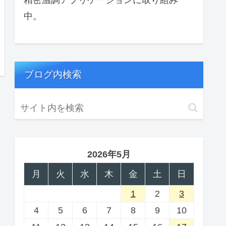
中。
ブログ内検索
2026年5月
月
火
水
木
金
土
日
1
2
3
4
5
6
7
8
9
10