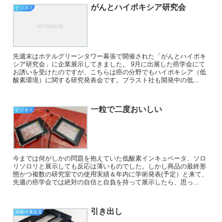
がんとハイポキシア研究会
ビジネス
先週末はホテルグリーンタワー幕張で開催された「がんとハイポキ
シア研究会」に企業展示してきました。 9月に出展した癌学会にて
お誘いを受けたのですが、こちらは癌の分野でもハイポキシア（低
酸素環境）に関する研究発表会です。ブラスト社も開発中の低...
一粒で二度おいしい
ビジネス
今までは何がしかの問題を抱えていた低酸素インキュベータ、ソロ
リソロリと展示しても反応は薄いものでした。しかし商品の最終形
態かつ複数の研究室での使用実績＆年内に学術発表(予定）と来て、
先週の癌学会では絶対の自信と自負を持って展示したら、思っ...
引き出し
細胞培養装置