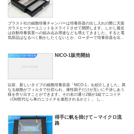
ブラスト社の細胞培養チャンバーは培養容器の出し入れの際に天面
ガラスヒーターユニットをスライドさせて開閉します。しかし最近
は自動培養装置への組み込み用途なども増えてきました。すると電
気部品はなるべく動かしたくないとか、ローダーで培養容器を出...
NICO-1販売開始
ガラスヒーター特注例
以前、新しいタイプの細胞培養容器「NICO-1」を紹介しました。異
なる細胞がフィルタで仕切られ、液性因子だけが互いに干渉しあう
様を作り出すことができます。その名の通り2個が1組でニコイチ
（Old世代なら車のニコイチを連想されるかと）。 し...
得手に帆を掛けて～マイクロ流
ビジネス
路