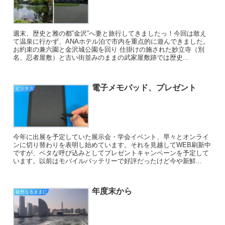
週末、歴史と雅の都”金沢”へ妻と旅行してきましたっ！今回は敢え
て温泉に行かず、ANAホテル泊で市内を重点的に遊んできました。
お約束の兼六園と金沢城公園を回り 仕掛けの施された妙立寺（別
名、忍者屋敷）と古い街並みのままの武家屋敷跡では歴史...
電子メモパッド、プレゼント
ビジネス
今年に出展を予定していた展示会・学会イベント、早々とオンライ
ンに切り替わりを表明し始めています。それを見越してWEB刷新中
ですが、ベタな呼び込みとしてプレゼントキャンペーンを予定して
います。以前はモバイルバッテリーで好評だったけど今や新鮮...
年度末から
徒然なるままに