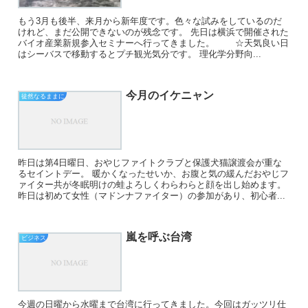
もう3月も後半、来月から新年度です。色々な試みをしているのだ
けれど、まだ公開できないのが残念です。 先日は横浜で開催された
バイオ産業新規参入セミナーへ行ってきました。 ☆天気良い日
はシーバスで移動するとプチ観光気分です。 理化学分野向...
今月のイケニャン
徒然なるままに
昨日は第4日曜日、おやじファイトクラブと保護犬猫譲渡会が重な
るセイントデー。 暖かくなったせいか、お腹と気の緩んだおやじフ
ァイター共が冬眠明けの蛙よろしくわらわらと顔を出し始めます。
昨日は初めて女性（マドンナファイター）の参加があり、初心者...
嵐を呼ぶ台湾
ビジネス
今週の日曜から水曜まで台湾に行ってきました。今回はガッツリ仕