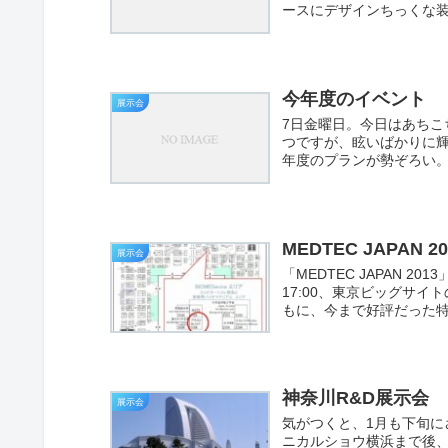
ースにデザインちっくな装
今年度のイベント
展示会
7日金曜日。今日はあち
つですが、眩いばかりに輝
年度のプランが勢ぞろい。
MEDTEC JAPAN 20
展示会
「MEDTEC JAPAN 2
17:00、東京ビッグサ
もに、今まで好評だった特
神奈川R&D展示会
展示会
気がつくと、1月も下旬
ニカルショウ横浜まで後