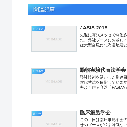
関連記事
JASIS 2018
ビジネス
先週に幕張メッセで開催され
た。弊社ブースにお越し
は大型台風に北海道地震と
動物実験代替法学会
ビジネス
弊社技術を活かした到達
験代替法を目指しています
率よく作る容器「PASMA
臨床細胞学会
展示会
この土日は臨床細胞学会の
せのブースが並ぶ味気な