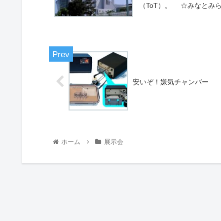
（ToT）。 ☆みなとみら
安いぞ！嫌気チャンバー
ホーム
展示会