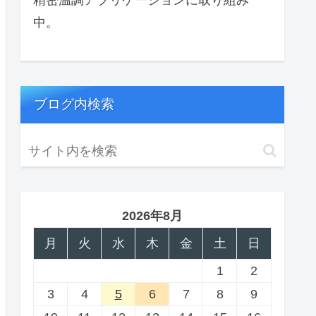
中。
ブログ内検索
2026年8月
月
火
水
木
金
土
日
1
2
3
4
5
6
7
8
9