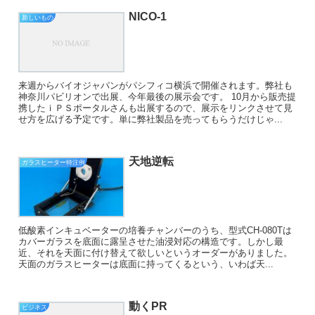
NICO-1
新しいもの
来週からバイオジャパンがパシフィコ横浜で開催されます。弊社も
神奈川パビリオンで出展、今年最後の展示会です。 10月から販売提
携したｉＰＳポータルさんも出展するので、展示をリンクさせて見
せ方を広げる予定です。単に弊社製品を売ってもらうだけじゃ...
天地逆転
ガラスヒーター特注例
低酸素インキュベーターの培養チャンバーのうち、型式CH-080Tは
カバーガラスを底面に露呈させた油浸対応の構造です。しかし最
近、それを天面に付け替えて欲しいというオーダーがありました。
天面のガラスヒーターは底面に持ってくるという、いわば天...
動くPR
ビジネス