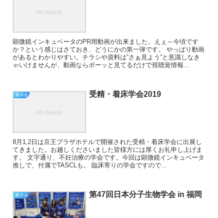
顕微鏡インキュベータのPR用動画が出来ました。えぇ～今頃です
か？という感じはさておき、どうにかの第一弾です。 やっぱり動画
があるとわかりやすい。チラシや資料は”さぁ見よう”と意識しなき
ゃいけませんが、動画ならボーッと見てるだけで視聴覚情報...
受精・着床学会2019
展示会
8月1,2日は京王プラザホテルで開催された受精・着床学会に出展し
てきました。お越しくださいました皆様方には厚くお礼申し上げま
す。 文字通り、不妊治療の学会です。今回は顕微鏡インキュベータ
推しで、付属でTASCLも。 臨床寄りの学会ですので...
第47回日本分子生物学会 in 福岡
展示会