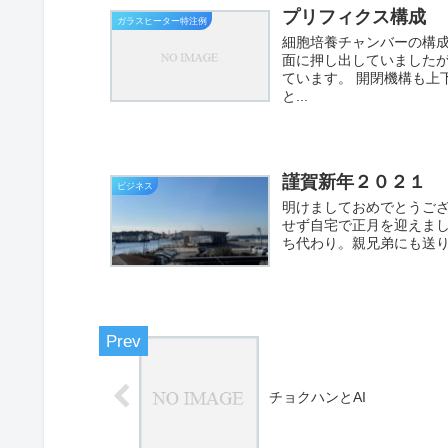
プリフィクス構成
ガラスヒーター特注例
細胞培養チャンバーの構
面に押し出していました
ています。 開閉機構も上
と...
謹賀新年２０２１
ビジネス
明けましておめでとうござ
せず自宅で正月を迎えま
ち代わり。親兄弟にも送り
チョクハンとAI