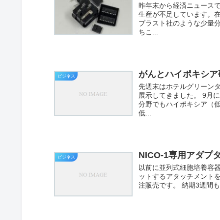
昨年末から経済ニュース
生産が不足しています。
ブラスト社のような少量
ちこ...
がんとハイポキシア
ビジネス
先週末はホテルグリーン
展示してきました。 9月
分野でもハイポキシア（
低...
NICO-1専用アダプ
ビジネス
以前に並列式細胞培養容器
ットするアタッチメントを
注販売です。 納期3週間