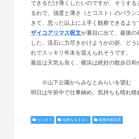
できるだけ薄くしたいのですが、そうする
るわで、強度と薄さ（とコスト）のバラン
きて、思った以上に上手く観察できるよう
ザイコアリマス呪文
が裏目に出て、最後の
した。流石に力尽きかけようかの折、どう
れでスッキリ年末を迎えられそうです。
最近は天気も良く、横浜は絶好の散歩日和
※山下公園からみなとみらいを望む
明日は午前中で仕事納め。気持ちも晴れ晴
ビジネス
徒然なるままに
細胞培養装置