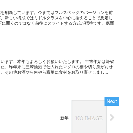
成を刷新しています。今まではフルスペックのバージョンを前
が、新しい構成ではミドルクラスを中心に据えることで想定し
下に開くのではなく前後にスライドする方式が標準です。底面
います。本年もよろしくお願いいたします。 年末年始は帰省
した。昨年末に三崎漁港で仕入れたマグロの柵や切り身がおせ
、その他お酒やら何やら豪華に食材をお取り寄せしまし...
新年