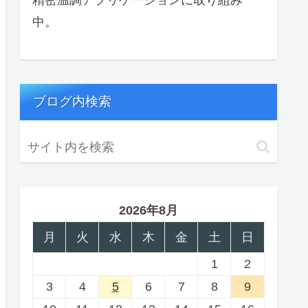
中。
ブログ内検索
2026年8月
月
火
水
木
金
土
日
1
2
3
4
5
6
7
8
9