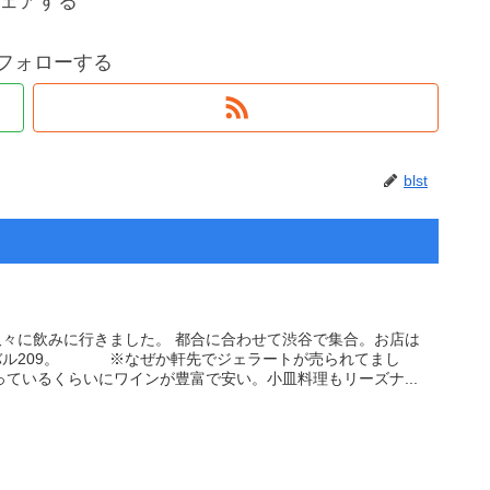
ェアする
tをフォローする
blst
々に飲みに行きました。 都合に合わせて渋谷で集合。お店は
バル209。 ※なぜか軒先でジェラートが売られてまし
っているくらいにワインが豊富で安い。小皿料理もリーズナ...