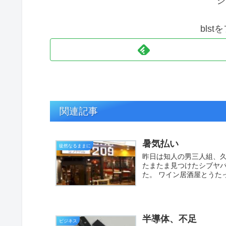
シ
bls
関連記事
暑気払い
徒然なるままに
昨日は知人の男三人組、久
たまたま見つけたシブヤ
た。 ワイン居酒屋とうた
半導体、不足
ビジネス