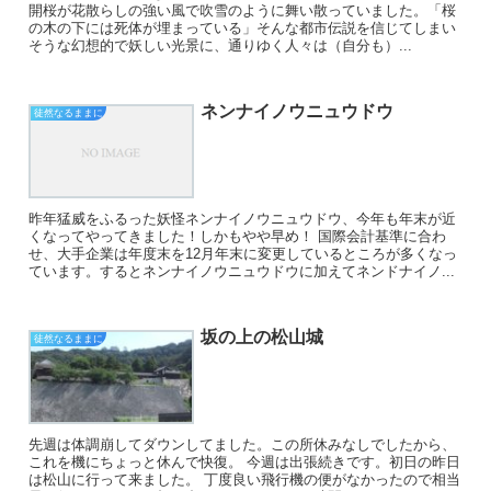
開桜が花散らしの強い風で吹雪のように舞い散っていました。「桜
の木の下には死体が埋まっている」そんな都市伝説を信じてしまい
そうな幻想的で妖しい光景に、通りゆく人々は（自分も）...
ネンナイノウニュウドウ
徒然なるままに
昨年猛威をふるった妖怪ネンナイノウニュウドウ、今年も年末が近
くなってやってきました！しかもやや早め！ 国際会計基準に合わ
せ、大手企業は年度末を12月年末に変更しているところが多くなっ
ています。するとネンナイノウニュウドウに加えてネンドナイノ...
坂の上の松山城
徒然なるままに
先週は体調崩してダウンしてました。この所休みなしでしたから、
これを機にちょっと休んで快復。 今週は出張続きです。初日の昨日
は松山に行って来ました。 丁度良い飛行機の便がなかったので相当