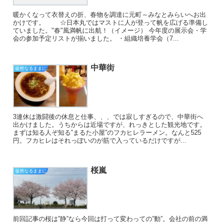
暖かくなって衣替えの折、春物を調達に元町～みなとみらいへお出
かけです。 ☆日本丸ではマストに人が登って帆を広げる準備し
ていました。"春"風満帆に出航！（イメージ） 今年度の展示会・学
会の参加予定リストが揃いました。 ・組織培養学会（7...
中華街
徒然なるままに
3連休は激闘後の休息と仕事、、、では寂しすぎるので、中華街へ
出かけました。うちからは近場ですが、れっきとした観光地です。
まずは知る人ぞ知る”まるた小屋”のフカヒレラーメン。なんと525
円。フカヒレはそれっぽいのが筋で入っているだけですが...
桜嵐
徒然なるままに
前回記事の桜は”静”なら今回は打って変わっての”動”。会社の前の満