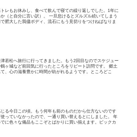
筋トレもお休みし、食べて飲んで寝ての繰り返しでした。1年に
か（と自分に言い訳）。 一旦怠けるとズルズル続いてしまう
惰で肥大した我儘ボディ、流石にもう見切りをつけねばなりま
会津若松へ旅行に行ってきました。もう2回目なのでスケジュー
鶴ヶ城など前回気に行ったところをリピート訪問です。 郷土
れて、心の滋養豊かに時間が紡がれるようです。ところどこ
感じる今日この頃。もう何年も前のものだから仕方ないのです
使っていなかったので、一通り買い替えるとにしました。 年
いでに色々な備品もここぞとばかりに買い揃えます。ビックカ