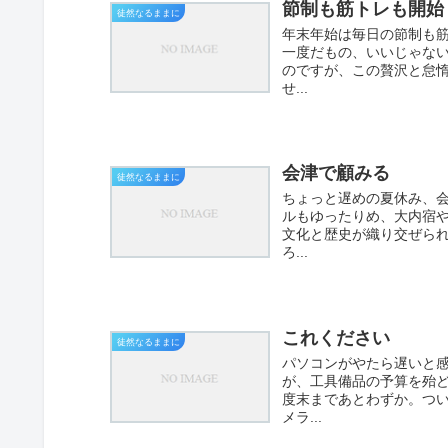
節制も筋トレも開始
徒然なるままに
年末年始は毎日の節制も
一度だもの、いいじゃない
のですが、この贅沢と怠
せ...
会津で顧みる
徒然なるままに
ちょっと遅めの夏休み、
ルもゆったりめ、大内宿や
文化と歴史が織り交ぜら
ろ...
これください
徒然なるままに
パソコンがやたら遅いと
が、工具備品の予算を殆ど
度末まであとわずか。つ
メラ...