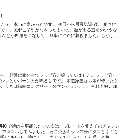
！
たが、本当に寒かったです。 初日から最高気温6℃！まさに
ぎです。風邪こそ引かなかったものの、熱が出る直前のいやな
なんとか所用をこなして、無事に帰路に着きました。しかし、
から、頻繁に家の中でラップ音が鳴っていました。ラップ音っ
シッとかパーンとか鳴る音です。 木造家屋なら木が乾いたと
が、うちは鉄筋コンクリートのマンション。。。それも好い加
UNOで焼肉を堪能したその次は、プレートを変えてのチャレン
トでタコパしてみました。たこ焼きミックス粉にタコとネギと
簡単でキレイに焼けます。串でクルクルひっくり返すと気...