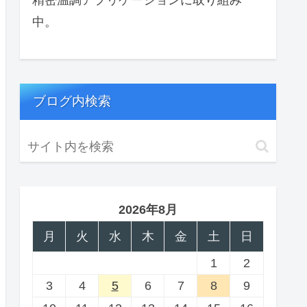
中。
ブログ内検索
2026年8月
月
火
水
木
金
土
日
1
2
3
4
5
6
7
8
9