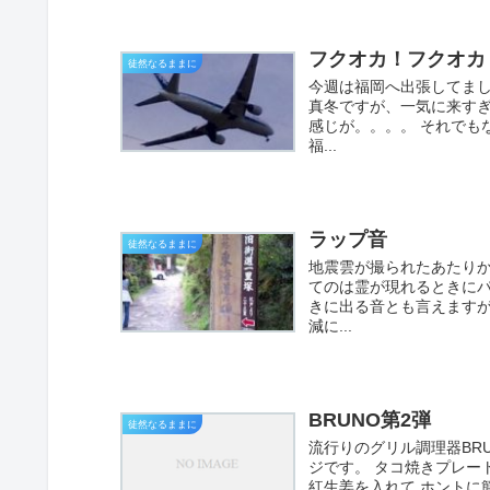
フクオカ！フクオカ
徒然なるままに
今週は福岡へ出張してまし
真冬ですが、一気に来す
感じが。。。。 それでも
福...
ラップ音
徒然なるままに
地震雲が撮られたあたり
てのは霊が現れるときにパ
きに出る音とも言えます
減に...
BRUNO第2弾
徒然なるままに
流行りのグリル調理器BR
ジです。 タコ焼きプレー
紅生姜を入れて ホントに