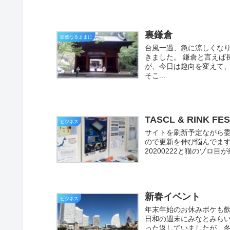
裏鎌倉
徒然なるままに
台風一過、急に涼しくな
きました。 鎌倉と言えば
が、今日は趣向を変えて、
そこ...
TASCL & RINK FES
ビジネス
サイトを刷新予定ながら
ので更新を伸び悩んでます
20200222と猫のゾロ
新春イベント
ビジネス
年末年始のお休みボケも
日和の週末にみなとみらい
った返していましたが、冬