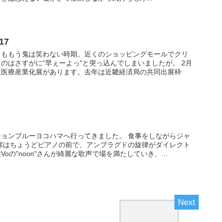
17
てももう鬼は笑わない時期。近くのショッピングモールでクリ
のはさすがに"早ぇーよっ"と突っ込んでしまいましたが。 2月
生医療産業化展があります。去年は近畿経済局の共同出展枠
ョンブルーヨコハマへ行ってきました。 食事をしながらジャ
席はちょうどピアノの前で、アンプラグドの旋律がダイレクト
oの"noon"さんが綺麗な歌声で場を満たしていき、...