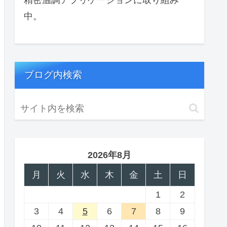
中。
ブログ内検索
2026年8月
月
火
水
木
金
土
日
1
2
3
4
5
6
7
8
9