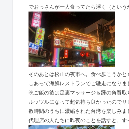
でおっさんが一人食ってたら浮く（という
そのあとは松山の夜市へ。食べ歩こうかとも
しあって海鮮レストランでご馳走になりま
晩ご飯の後は足裏マッサージ＆踵の角質取
ルッツルになって超気持ち良かったのでリ
数時間のうちに濃縮された台湾を楽しみま
代理店の人たちに昨夜のことを話すと、す