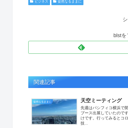
ビジネス
徒然なるままに
シ
bls
関連記事
天空ミーティング
徒然なるままに
先週はパシフィコ横浜で開
ブース出展していたので
けです。行ってみるとコ
技...