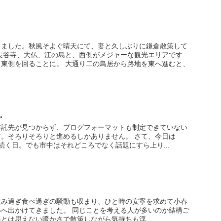
りました。秋風そよぐ晴天にて、妻と久しぶりに鎌倉散策して
長谷寺、大仏、江の島と、西側がメジャーな観光エリアです
東側を回ることに。 大通り二の鳥居から路地を東へ進むと、
.
委託先が見つからず、ブログフォーマットも制定できていない
。そろりそろりと進めるしかありません。 さて、今日は
目が続く日。でも市中はそれどころでなく話題にすら上り...
飲み過ぎ食べ過ぎの騒動も収まり、ひと時の安寧を求めて小春
へ出かけてきました。 同じことを考える人が多いのか結構ご
とは思えない暖かさで散策しながら気持ちも浮...