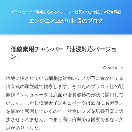
ガラスヒーター事業を進めるベンチャー社長のつぶや記ぼや記奮戦記
エンジニア上がり社長のブログ
低酸素用チャンバー「油浸対応バージョ
ン」
2023.01.26
培地に浸されている細胞は対物レンズが下に置かれてる
倒立式の顕微鏡で観察します。そのためブラスト社の顕
微鏡インキュベータは底面が培養容器の形状に開口して
います。しかし低酸素インキュベータは底面にもガラス
を嵌めて密閉しているので、対物レンズを培養容器に近
接させられません。つまり高い倍率では観察できない欠
点がありました。