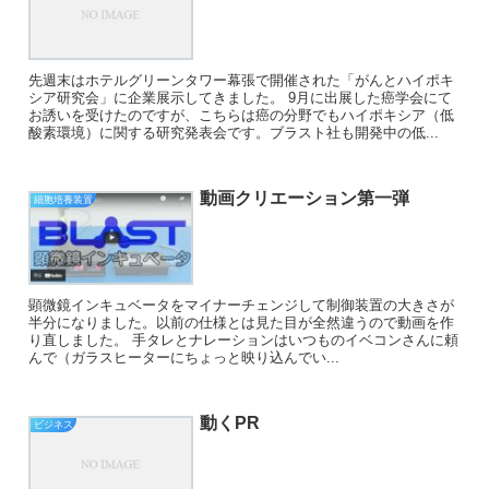
先週末はホテルグリーンタワー幕張で開催された「がんとハイポキ
シア研究会」に企業展示してきました。 9月に出展した癌学会にて
お誘いを受けたのですが、こちらは癌の分野でもハイポキシア（低
酸素環境）に関する研究発表会です。ブラスト社も開発中の低...
動画クリエーション第一弾
細胞培養装置
顕微鏡インキュベータをマイナーチェンジして制御装置の大きさが
半分になりました。以前の仕様とは見た目が全然違うので動画を作
り直しました。 手タレとナレーションはいつものイベコンさんに頼
んで（ガラスヒーターにちょっと映り込んでい...
動くPR
ビジネス