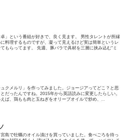
卓」という番組が好きで、良く見ます。 男性タレントが所縁
めに料理するものですが、凝って見えるけど実は簡単というレ
てもらってます。 先週、豚バラで具材を三層に挟み込む”ミ
シュクメルリ」を作ってみました。ジョージアってどこ？と思
とだったんですね。2015年から英語読みに変更したらしい。
えば、鶏もも肉と玉ねぎをオリーブオイルで炒め、...
ノ
、宮島で牡蠣のオイル漬けを買っていました。食べごろを待っ