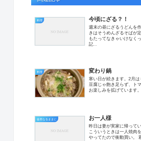
今頃にざる？！
料理
週末の昼にざるうどんを作
きはそうめんざるそばが
もたってなきゃいけなくっ
記...
変わり鍋
料理
寒い日が続きます。2月は
豆腐じゃ飽き足らず、ト
お楽しみを拡げています。
お一人様
徒然なるままに
昨日は妻が実家に帰って
こういうときは一人焼肉
やってたので衝動買い。 