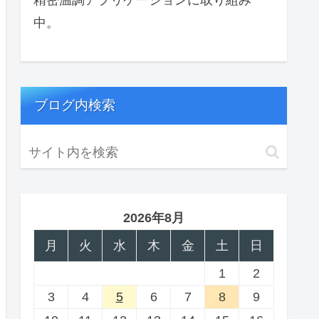
中。
ブログ内検索
2026年8月
月
火
水
木
金
土
日
1
2
3
4
5
6
7
8
9