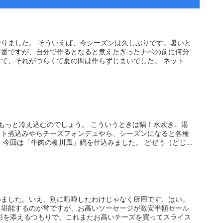
りました。 そういえば、今シーズンは久しぶりです。暑いと
定番ですが、自分で作るとなると煮えたぎったナベの前に何分
て、それがつらくて夏の間は作らずじまいでした。 ネット
もっと冷え込むのでしょう。 こういうときは鍋！水炊き、湯
マト煮込みやらチーズフォンデュやら、シーズンになると各種
 今回は「牛肉の柳川風」鍋を仕込みました。 どぜう（どじ...
いました。いえ、別に喧嘩したわけじゃなく所用です、はい。
を堪能するのが常ですが、お高いソーセージが激安半額セール
彩を添えるつもりで、これまたお高いチーズを買ってスライス