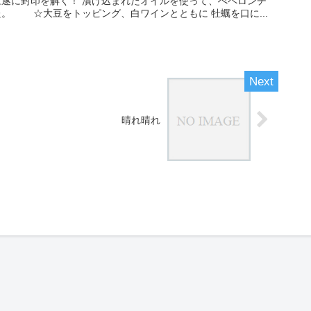
遂に封印を解く！ 漬け込まれたオイルを使って、ぺペロンチ
。 ☆大豆をトッピング、白ワインとともに 牡蠣を口に...
晴れ晴れ