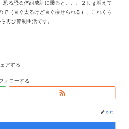
、恐る恐る体組成計に乗ると、、、２ｋｇ増えて
ので（直ぐ太るけど直ぐ痩せられる）、これくら
から再び節制生活です。
ェアする
tをフォローする
blst