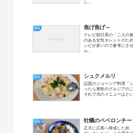
し...
焦げ焦げ～
料理
テレビ朝日系の「二人の食
のある女性タレントのた
シピが多いので参考にさせ
ル...
シュクメルリ
料理
話題のジョージア料理「
ったら東欧のグルジアのこ
それで当のメニューはとい
牡蠣のペペロンチー
料理
正月に広島へ帰省した折