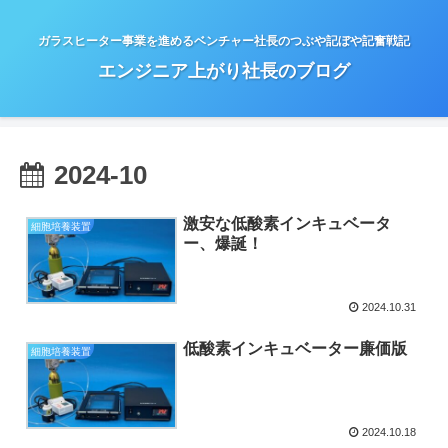
ガラスヒーター事業を進めるベンチャー社長のつぶや記ぼや記奮戦記
エンジニア上がり社長のブログ
2024-10
激安な低酸素インキュベータ
細胞培養装置
ー、爆誕！
2024.10.31
低酸素インキュベーター廉価版
細胞培養装置
2024.10.18