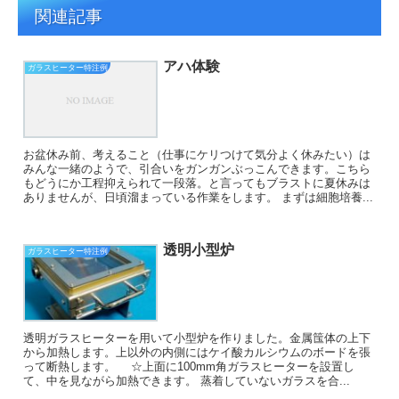
関連記事
アハ体験
ガラスヒーター特注例
お盆休み前、考えること（仕事にケリつけて気分よく休みたい）は
みんな一緒のようで、引合いをガンガンぶっこんできます。こちら
もどうにか工程抑えられて一段落。と言ってもブラストに夏休みは
ありませんが、日頃溜まっている作業をします。 まずは細胞培養...
透明小型炉
ガラスヒーター特注例
透明ガラスヒーターを用いて小型炉を作りました。金属筺体の上下
から加熱します。上以外の内側にはケイ酸カルシウムのボードを張
って断熱します。 ☆上面に100mm角ガラスヒーターを設置し
て、中を見ながら加熱できます。 蒸着していないガラスを合...