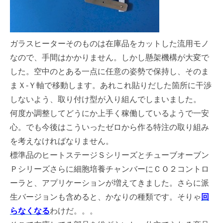
ガラスヒーターそのものは在庫品をカットした流用モノ
なので、手間はかかりません。しかし懸架機構が大変で
した。空中のとある一点に任意の姿勢で保持し、そのま
まＸ-Ｙ軸で移動します。あれこれ貼りだした箇所に干渉
しないよう、取り付け型が入り組んでしまいました。
何度か調整してどうにか上手く稼働しているようで一安
心。でも今後はこういったゼロから作る特注の取り組み
を考えなければなりません。
標準品のヒートステージＳシリーズとチューブオーブン
Ｐシリーズさらに細胞培養チャンバーにＣＯ２コントロ
ーラと、アプリケーションが増えてきました。さらに派
生バージョンも含めると、かなりの種類です。そりゃ
回
らなくなる
わけだ。。。