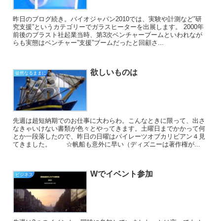
昨日のブログ続き。バイオジャパン2010では、実験や計測など”研
究支援”というカテゴリーでガラスヒーターを出展します。 2000年
前後のブラスト社起業当時、第3次ベンチャーブームといわれなが
らも実態はベンチャー”支援”ブームだったと回顧さ...
欲しいものは
徒然なるままに
先週は超短納期でのお仕事に大わらわ。こんなときに限って、出さ
なきゃいけない書類が色々とやってきます。土曜日までかかって何
とか一段落したので、昨日の日曜はパイレーツオブカリビアン４見
てきました。 ☆帆船も意外に早い（ディズニーは著作権が...
Wでイベント参加
ビジネス