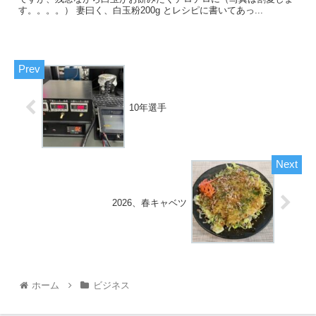
す。。。。） 妻曰く、白玉粉200g とレシピに書いてあっ...
10年選手
2026、春キャベツ
ホーム
ビジネス