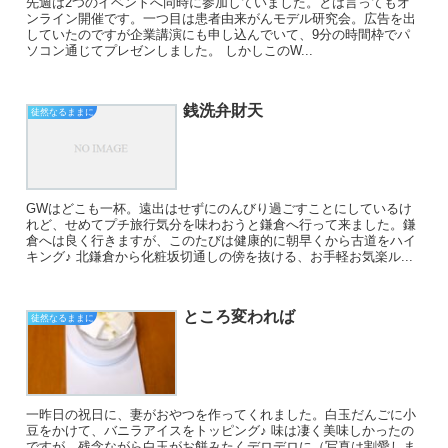
先週は2つのイベントへ同時に参加していました。とは言ってもオ
ンライン開催です。一つ目は患者由来がんモデル研究会。広告を出
していたのですが企業講演にも申し込んでいて、9分の時間枠でパ
ソコン通じてプレゼンしました。 しかしこのW...
銭洗弁財天
徒然なるままに
GWはどこも一杯。遠出はせずにのんびり過ごすことにしているけ
れど、せめてプチ旅行気分を味わおうと鎌倉へ行って来ました。鎌
倉へは良く行きますが、このたびは健康的に朝早くから古道をハイ
キング♪ 北鎌倉から化粧坂切通しの傍を抜ける、お手軽お気楽ル...
ところ変われば
徒然なるままに
一昨日の祝日に、妻がおやつを作ってくれました。白玉だんごに小
豆をかけて、バニラアイスをトッピング♪ 味は凄く美味しかったの
ですが、残念ながら白玉がお餅みたくデロデロに（写真は割愛しま