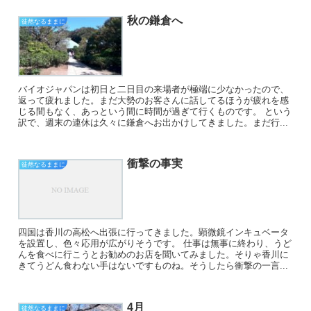
秋の鎌倉へ
徒然なるままに
バイオジャパンは初日と二日目の来場者が極端に少なかったので、
返って疲れました。まだ大勢のお客さんに話してるほうが疲れを感
じる間もなく、あっという間に時間が過ぎて行くものです。 という
訳で、週末の連休は久々に鎌倉へお出かけしてきました。まだ行...
衝撃の事実
徒然なるままに
四国は香川の高松へ出張に行ってきました。顕微鏡インキュベータ
を設置し、色々応用が広がりそうです。 仕事は無事に終わり、うど
んを食べに行こうとお勧めのお店を聞いてみました。そりゃ香川に
きてうどん食わない手はないですものね。そうしたら衝撃の一言...
4月
徒然なるままに