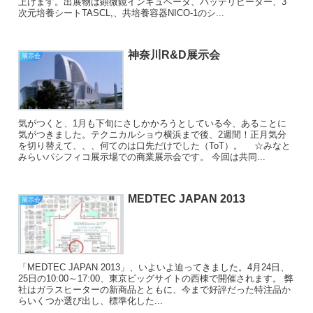
上げます。出展物は顕微鏡インキュベータ、バッテリヒーター、3
次元培養シートTASCL,、共培養容器NICO-1のシ...
神奈川R&D展示会
展示会
気がつくと、1月も下旬にさしかかろうとしている今、あることに
気がつきました。テクニカルショウ横浜まで後、2週間！正月気分
を切り替えて、、、何てのは口先だけでした（ToT）。 ☆みなと
みらいパシフィコ展示場での商業展示会です。 今回は共同...
MEDTEC JAPAN 2013
展示会
「MEDTEC JAPAN 2013」、いよいよ迫ってきました。4月24日、
25日の10:00～17:00、東京ビッグサイトの西棟で開催されます。 弊
社はガラスヒーターの新商品とともに、今まで好評だった特注品か
らいくつか選び出し、標準化した...