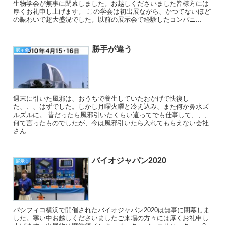
生物学会が無事に閉幕しました。お越しくださいました皆様方には
厚くお礼申し上げます。 この学会は初出展ながら、かつてないほど
の賑わいで超大盛況でした。以前の展示会で経験したコンパニ...
勝手が違う
展示会
週末に引いた風邪は、おうちで養生していたおかげで快復し
た、、、はずでした。しかし月曜火曜と冷え込み、また何か鼻水ズ
ルズルに。 昔だったら風邪引いたくらい這ってでも仕事して、、、
何て言ったものでしたが、今は風邪引いたら入れてもらえない会社
さん...
バイオジャパン2020
展示会
パシフィコ横浜で開催されたバイオジャパン2020は無事に閉幕しま
した。寒い中お越しくださいましたご来場の方々には厚くお礼申し