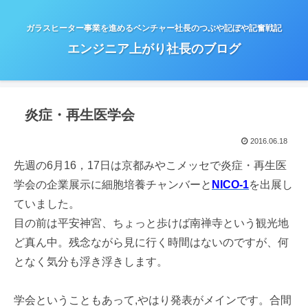
ガラスヒーター事業を進めるベンチャー社長のつぶや記ぼや記奮戦記
エンジニア上がり社長のブログ
炎症・再生医学会
2016.06.18
先週の6月16，17日は京都みやこメッセで炎症・再生医
学会の企業展示に細胞培養チャンバーと
NICO-1
を出展し
ていました。
目の前は平安神宮、ちょっと歩けば南禅寺という観光地
ど真ん中。残念ながら見に行く時間はないのですが、何
となく気分も浮き浮きします。
学会ということもあって,やはり発表がメインです。合間