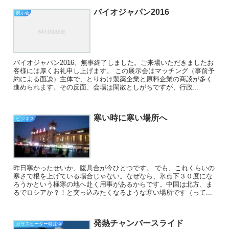
バイオジャパン2016
展示会
バイオジャパン2016、無事終了しました。ご来場いただきましたお
客様には厚くお礼申し上げます。 この展示会はマッチング（事前予
約による面談）主体で、とりわけ製薬企業と原料企業の商談が多く
進められます。その反面、会場は閑散としがちですが、行政...
寒い時に寒い場所へ
ビジネス
昨日寒かったせいか、腹具合が今ひとつです。 でも、これくらいの
寒さで根を上げている場合じゃない。なぜなら、氷点下３０度にな
ろうかという極寒の地へ赴く用事があるからです。中国は北方、ま
るでロシアか？！と突っ込みたくなるような寒い場所です（って...
発熱チャンバースライド
ガラスヒーター特注例