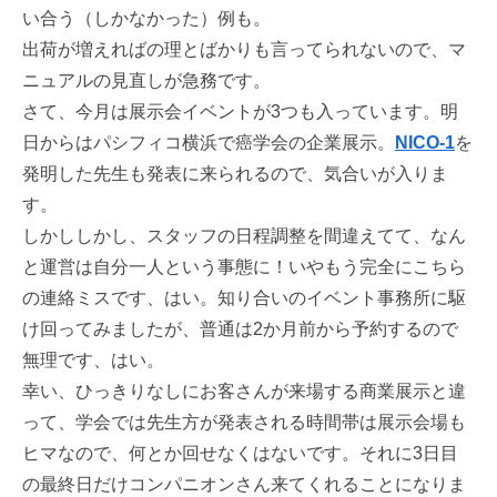
い合う（しかなかった）例も。
出荷が増えればの理とばかりも言ってられないので、マ
ニュアルの見直しが急務です。
さて、今月は展示会イベントが3つも入っています。明
日からはパシフィコ横浜で癌学会の企業展示。
NICO-1
を
発明した先生も発表に来られるので、気合いが入りま
す。
しかししかし、スタッフの日程調整を間違えてて、なん
と運営は自分一人という事態に！いやもう完全にこちら
の連絡ミスです、はい。知り合いのイベント事務所に駆
け回ってみましたが、普通は2か月前から予約するので
無理です、はい。
幸い、ひっきりなしにお客さんが来場する商業展示と違
って、学会では先生方が発表される時間帯は展示会場も
ヒマなので、何とか回せなくはないです。それに3日目
の最終日だけコンパニオンさん来てくれることになりま