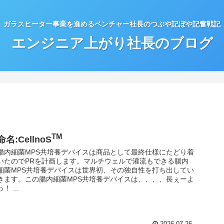
ガラスヒーター事業を進めるベンチャー社長のつぶや記ぼや記奮戦記
エンジニア上がり社長のブログ
TM
命名:CellnoS
腸内細菌MPS共培養デバイスは商品として最終仕様にたどり着
いたのでPRを計画します。マルチウェルで灌流もできる腸内
細菌MPS共培養デバイスは世界初、その独自性を打ち出してい
きます。この腸内細菌MPS共培養デバイスは、、、、長ぇーよ
っ！ ...
2026.07.26