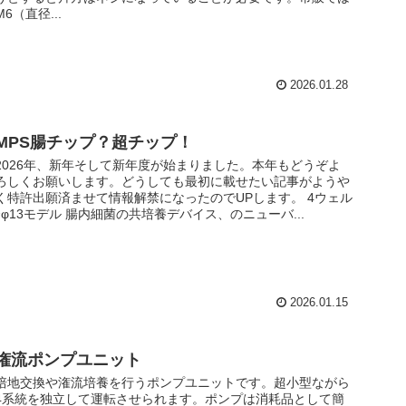
M6（直径...
2026.01.28
MPS腸チップ？超チップ！
2026年、新年そして新年度が始まりました。本年もどうぞよ
ろしくお願いします。どうしても最初に載せたい記事がようや
く特許出願済ませて情報解禁になったのでUPします。 4ウェル
ｰφ13モデル 腸内細菌の共培養デバイス、のニューバ...
2026.01.15
潅流ポンプユニット
培地交換や潅流培養を行うポンプユニットです。超小型ながら
4系統を独立して運転させられます。ポンプは消耗品として簡