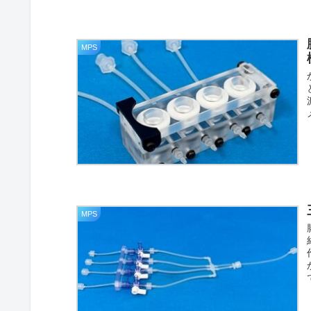
MPS
MPS