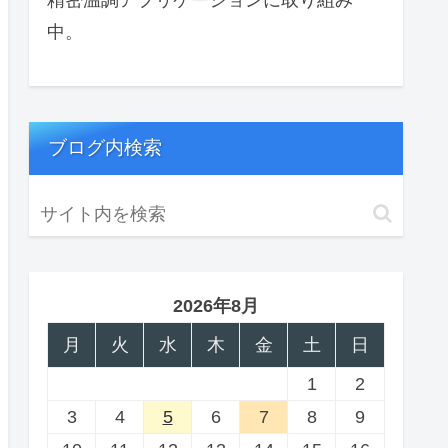
中。
ブログ内検索
2026年8月
月
火
水
木
金
土
日
1
2
3
4
5
6
7
8
9