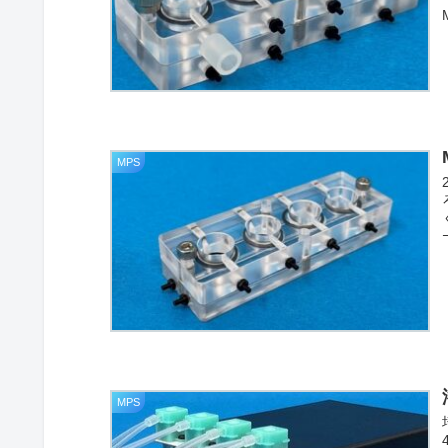
MPS
MPS