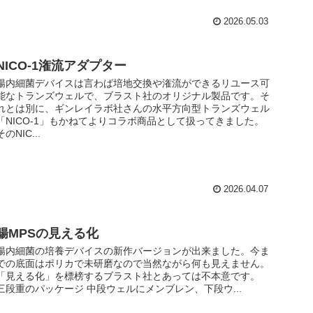
2026.05.03
NICO-1潅流アダプター
腸内細菌デバイスは言わば培地交換や潅流ができるリユース可
能なトランズウェルで、ブラスト社のオリジナル製品です。そ
れとは別に、ギンレイラボ社さんの水平方向型トランズウェル
「NICO-1」もかねてよりコラボ商品として扱ってきました。
そのNIC...
2026.04.07
腸MPSの見える化
腸内細菌の培養デバイスの新作バージョンが出来ました。今ま
での底面はポリカで未研磨なので当然ながら何も見えません。
「見える化」を標榜するブラスト社とあっては不本意です。
三段重のパッケージ 中段ウェルにメンブレン、下段ウ...