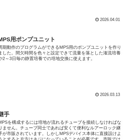
2026.04.01
MPS用ポンプユニット
周期動作のプログラムができるMPS用のポンプユニットを作り
ました。間欠時間を色々と設定できて流量を落とした潅流培養
や2～3日毎の静置培養での培地交換に使えます。
2026.03.13
継手
MPSを構成するには培地が流れるチューブを接続しなければな
りません。チューブ同士であれば安くて便利なルアーロック継
手が市販されています。しかしMPSデバイス本体に直接設けよ
うとすると片方はネジになっていることが必要です。市販では