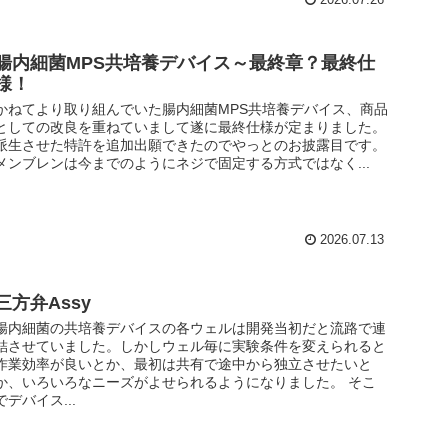
腸内細菌MPS共培養デバイス～最終章？最終仕
様！
かねてより取り組んでいた腸内細菌MPS共培養デバイス、商品
としての改良を重ねていまして遂に最終仕様が定まりました。
派生させた特許を追加出願できたのでやっとのお披露目です。
メンブレンは今までのようにネジで固定する方式ではなく...
2026.07.13
三方弁Assy
腸内細菌の共培養デバイスの各ウェルは開発当初だと流路で連
結させていました。しかしウェル毎に実験条件を変えられると
作業効率が良いとか、最初は共有で途中から独立させたいと
か、いろいろなニーズがよせられるようになりました。 そこ
でデバイス...