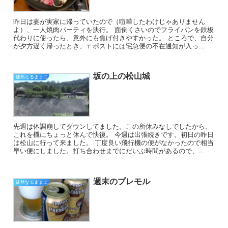
昨日は妻が実家に帰っていたので（喧嘩したわけじゃありません
よ）、一人焼肉パーティを決行。 面倒くさいのでフライパンを鉄板
代わりに使ったら、意外にも焦げ付きやすかった。 ところで、自分
が夕方遅く帰ったとき、〒ポストには宅急便の不在通知が入っ...
坂の上の松山城
徒然なるままに
先週は体調崩してダウンしてました。この所休みなしでしたから、
これを機にちょっと休んで快復。 今週は出張続きです。初日の昨日
は松山に行って来ました。 丁度良い飛行機の便がなかったので相当
早い便にしました。打ち合わせまでにだいぶ時間があるので、...
週末のプレモル
徒然なるままに