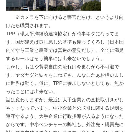
※カメラを下に向けると警官だらけ、というより向
けたら職質されます。
TPP（環太平洋経済連携協定）が時事ネタになってま
す。国が違えば良し悪しの基準も違ってくるし（日本国
内ですら工業と農業では真逆の意見だし）、全てに満足
するルールはそう簡単には出来ないでしょう。
しかし、もはや貿易自由の流れは今更ながら不可避で
す。ヤダヤダと駄々をこねても、んなこたぁお構いまし
に世界は動く。仮に、TPPに参加しないとしても、無か
ったことには出来ない。
話は変わりますが、最近は大手企業との直接取引きがし
やすくなっています。中小企業との取引に関する規制を
遵守するよう、大手企業に行政指導が入るようになった
からです。中小ベンチャーの弊社も、外注先・購買先に