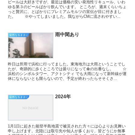
ビールは大好きですが、最近は価格の安い発泡性リキュール、いわ
ゆる第３のビールばかり飲んでいます。 ところが、週末くらいちょ
っと贅沢に、とばかりにプレミアムモルツの宣伝が目に付きまし
た。 ※やってしまいました。我ながらCMに流されやすい...
雨中閑あり
徒然なるままに
昨日は所用で浜松に行ってました。東海地方は大雨ということでし
たが、奇跡的に歩くところでは曇りになって傘の出番なし。 ☆
浜松のシンボルタワー、アクトシティ でも大雨になって新幹線が運
休にならないとも限らないので、予定が終わったらそそくさ...
2024年
徒然なるままに
1月1日に起きた能登半島地震で被災された方々には心よりお見舞い
申し上げます。北陸には取引先や知人が多くおり、皆どうにか無事