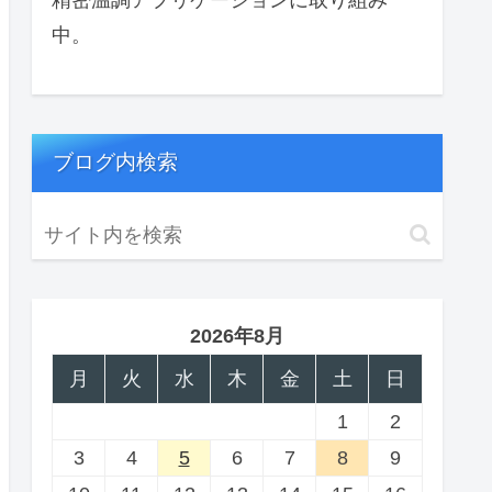
中。
ブログ内検索
2026年8月
月
火
水
木
金
土
日
1
2
3
4
5
6
7
8
9