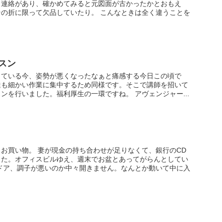
と連絡があり、確かめてみると元図面が古かったかとおもえ
の折に限って欠品していたり。 こんなときは全く違うことを
スン
っている今、姿勢が悪くなったなぁと痛感する今日この頃で
達も細かい作業に集中するため同様です。そこで講師を招いて
ンを行いました。福利厚生の一環ですね。 アヴェンジャー...
お買い物。 妻が現金の持ち合わせが足りなくて、銀行のCD
した。オフィスビルゆえ、週末でお盆とあってがらんとしてい
ドア、調子が悪いのか中々開きません。なんとか動いて中に入