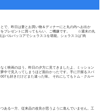
ことで、昨日は妻とお買い物＆ディナーにと丸の内へお出か
布をプレゼントに買ってもらい、ご機嫌です。 ☆週末の丸
夜はバルバッコアでシェラスコを堪能。シェラスコは”肉
ゃなく映画のほう。昨日の夕方に見てきましたよ、ミッション
だ夢中で見入ってしまうほど面白かったです。手に汗握るスパ
007も好きだけどまた違った味。 それにしてもトム・クルー
つつある一方、従来品の改良が思うように進んでいません。工