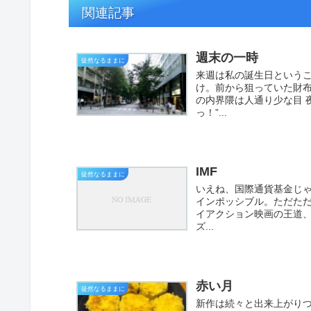
関連記事
週末の一時
徒然なるままに
来週は私の誕生日という
け。前から狙っていた財
の内界隈は人通り少な目 
っ！”...
IMF
徒然なるままに
いえね、国際通貨基金じ
インポッシブル。ただた
イアクション映画の王道、
ズ...
赤い月
徒然なるままに
新作は続々と出来上がり