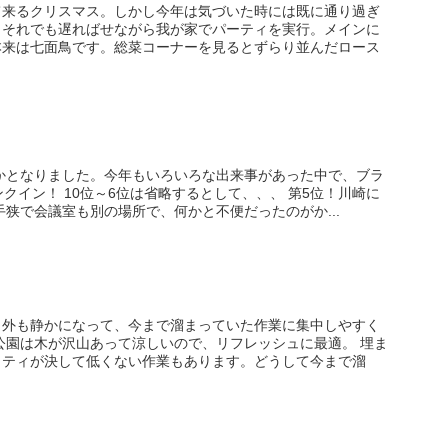
て来るクリスマス。しかし今年は気づいた時には既に通り過ぎ
。それでも遅ればせながら我が家でパーティを実行。メインに
本来は七面鳥です。総菜コーナーを見るとずらり並んだロース
僅かとなりました。今年もいろいろな出来事があった中で、ブラ
クイン！ 10位～6位は省略するとして、、、 第5位！川崎に
手狭で会議室も別の場所で、何かと不便だったのがか...
。外も静かになって、今まで溜まっていた作業に集中しやすく
園は木が沢山あって涼しいので、リフレッシュに最適。 埋ま
リティが決して低くない作業もあります。どうして今まで溜