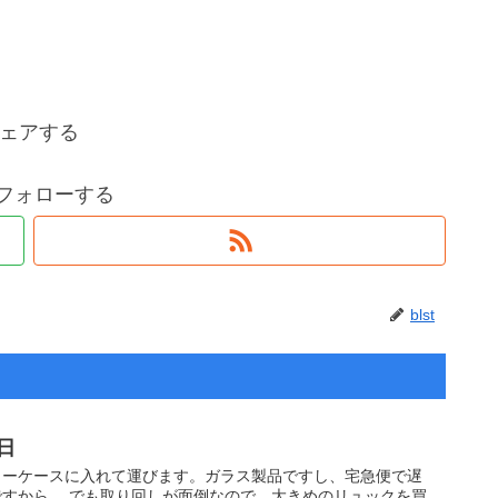
ェアする
tをフォローする
blst
日
リーケースに入れて運びます。ガラス製品ですし、宅急便で遅
すから。 でも取り回しが面倒なので、大きめのリュックを買