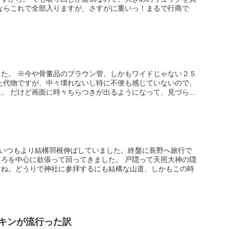
ならこれで全部入りますが、さすがに重いっ！まるで行商で
た。 ※今や骨董品のブラウン管、しかもワイドじゃない２５
た代物ですが、中々壊れないし特に不便も感じていないので、
。 だけど画面に時々ちらつきが出るようになって、見づら...
はいつもより結構羽根伸ばしていました。終盤に長野へ旅行で
ろを中心に欲張って回ってきました。 戸隠って天照大神の隠
すね。どうりで神社に参拝するにも結構な山道、しかもこの時
キンが流行った訳