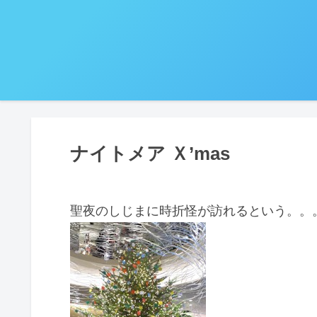
ナイトメア Ｘ’mas
聖夜のしじまに時折怪が訪れるという。。