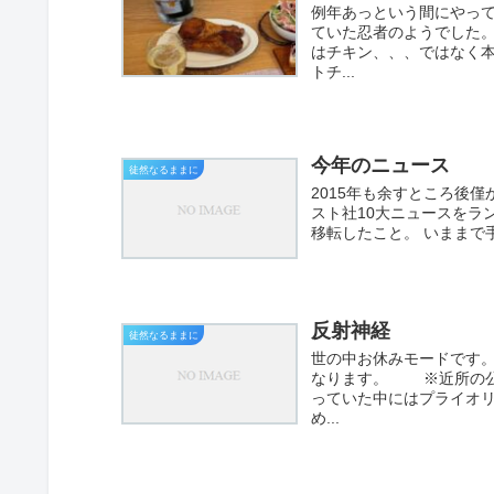
例年あっという間にやっ
ていた忍者のようでした
はチキン、、、ではなく
トチ...
今年のニュース
徒然なるままに
2015年も余すところ後
スト社10大ニュースをラン
移転したこと。 いままで
反射神経
徒然なるままに
世の中お休みモードです
なります。 ※近所の公
っていた中にはプライオ
め...