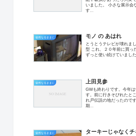
いました。 小さな展示会
す...
モノ の あはれ
徒然なるままに
とうとうテレビが壊れまし
型 これ、２０年前に買っ
ずっと使い続けていました
上田見参
徒然なるままに
GWも終わりです。今年
す。前に行きそびれたとこ
れ戸伝説の地だったので
期...
ターキーじゃなくチ
徒然なるままに