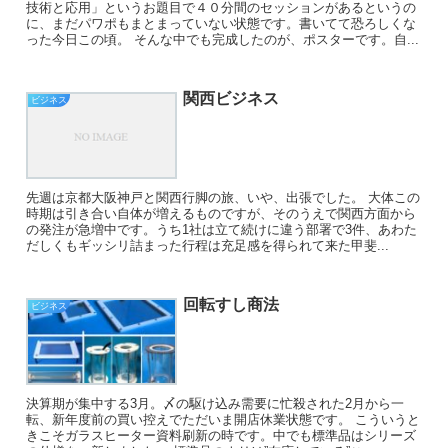
技術と応用」というお題目で４０分間のセッションがあるというの
に、まだパワポもまとまっていない状態です。書いてて恐ろしくな
った今日この頃。 そんな中でも完成したのが、ポスターです。自...
関西ビジネス
ビジネス
先週は京都大阪神戸と関西行脚の旅、いや、出張でした。 大体この
時期は引き合い自体が増えるものですが、そのうえで関西方面から
の発注が急増中です。うち1社は立て続けに違う部署で3件、あわた
だしくもギッシリ詰まった行程は充足感を得られて来た甲斐...
回転すし商法
ビジネス
決算期が集中する3月。〆の駆け込み需要に忙殺された2月から一
転、新年度前の買い控えでただいま開店休業状態です。 こういうと
きこそガラスヒーター資料刷新の時です。中でも標準品はシリーズ