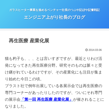
ガラスヒーター事業を進めるベンチャー社長のつぶや記ぼや記奮戦記
エンジニア上がり社長のブログ
再生医療 産業化展
2014.03.06
猫も杓子も、、、とは言いすぎですが、最近とりわけ活
発になってきた再生医療分野。研究そのものは脈々と受
け継がれているわけですが、その産業化にも注目が集ま
り始めた今日この頃。
ブラスト社で例年出展している各展示会では再生医療の
専門コーナーがあったりしたのですが、ついにそれ専門
の展示会
「第一回 再生医療 産業化展」
が催されることに
なりました。