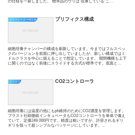
の仕様を一新しました。 標準品のウリは”在庫している”こ...
プリフィクス構成
ガラスヒーター特注例
細胞培養チャンバーの構成を刷新しています。今まではフルスペッ
クのバージョンを前面に押し出していましたが、新しい構成ではミ
ドルクラスを中心に据えることで想定しています。 開閉機構も上下
に開くのではなく前後にスライドする方式が標準です。底面と...
CO2コントローラ
ビジネス
細胞培養には温度の他にもph維持のためにCO2濃度を管理します。
ブラスト社顕微鏡インキュベータもCO2コントローラを単体で備え
ていて、定価249,000円です。精度は粗いですが、許容されるギリ
ギリを狙って超シンプルなパッケージにしています。...