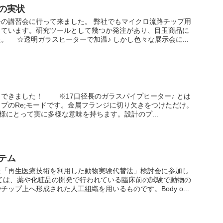
の実状
の講習会に行って来ました。 弊社でもマイクロ流路チップ用
っています。研究ツールとして幾つか発注があり、目玉商品に
。 ☆透明ガラスヒーターで加温♪ しかし色々な展示会に...
できました！ ※17口径長のガラスパイプヒーター♪ とは
プのRe;モードです。金属フランジに切り欠きをつけただけ。
様にとって実に多様な意味を持ちます。設計のプ...
テム
た「再生医療技術を利用した動物実験代替法」検討会に参加し
ては、薬や化粧品の開発で行われている臨床前の試験で動物の
ップ上へ形成された人工組織を用いるものです。Body o...