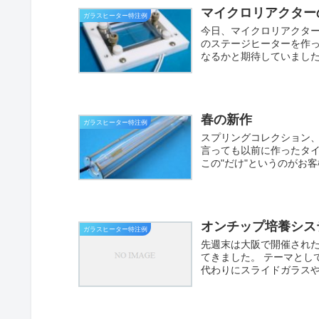
マイクロリアクター
ガラスヒーター特注例
今日、マイクロリアクター
のステージヒーターを作
なるかと期待していました
春の新作
ガラスヒーター特注例
スプリングコレクション、
言っても以前に作ったタイ
この"だけ"というのがお客
オンチップ培養シス
ガラスヒーター特注例
先週末は大阪で開催され
てきました。 テーマとし
代わりにスライドガラスやチ