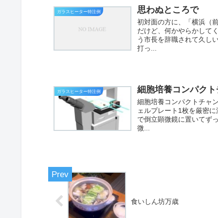
思わぬところで
ガラスヒーター特注例
初対面の方に、「横浜（
だけど、何かやらかしてく
う市長を辞職されて久し
打っ...
細胞培養コンパクト
ガラスヒーター特注例
細胞培養コンパクトチャン
ェルプレート1枚を厳密
で倒立顕微鏡に置いてず
微...
食いしん坊万歳