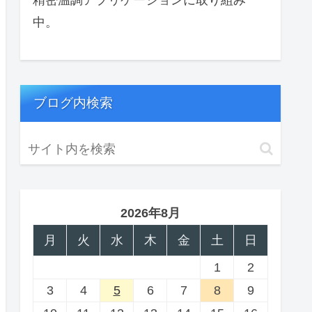
中。
ブログ内検索
2026年8月
月
火
水
木
金
土
日
1
2
3
4
5
6
7
8
9