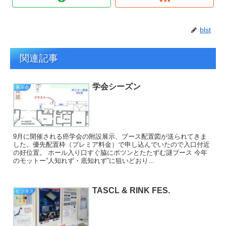
blst
関連記事
学会シーズン
展示会
9月に開催される癌学会の附設展示、ブース配置図が送られてきま
した。優先配置枠（プレミア料金）で申し込んでいたので入口付近
の好位置。 ホール入り口すぐ脇にポツンとたたずむ謎ブース 今年
のモットー”人知れず・底知れず”に狙いどおり...
TASCL & RINK FES.
ビジネス