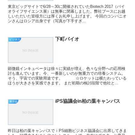
東京ビッグサイトで6/28～30に開催されていたBiotech 2017（バイ
オライフサイエンス展）は無事に閉幕しました。弊社ブースにお越
しいただいた皆様方には厚くお礼申し上げます。 今回のコンパニオ
ンさんはロシア出身です（写真が下手すぎ...
下町バイオ
ビジネス
顕微鏡インキュベータは徐々に実績が増え、色々な分野への応用検
討も進んでいます。今、一番新しいのが無重力での培養システム。
そう、宇宙での実験用途です。 ☆ロケットは横たわっている
ほうが大きさを実感できます。 まだ初期の検討段階で他社と...
iPS協議会in柏の葉キャンパス
展示会
昨日は柏の葉キャンパスでｉPS細胞ビジネス協議会に出席してきま