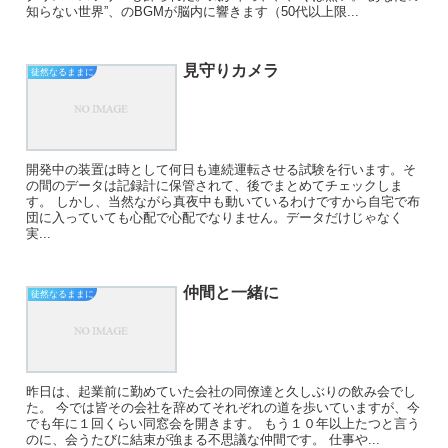
知らない世界”、のBGMが脳内に響きます（50代以上限...
見守りカメラ
徒然なるままに
開発中の装置は時として何日も連続運転させる試験を行います。そ
の間のデータは記録計に保管されて、後でまとめてチェックしま
す。 しかし、当然ながら真夜中も動いているわけですから自宅で布
団に入っていても心配で心配でなりません。データだけじゃなく
実...
仲間と一緒に
徒然なるままに
昨日は、起業前に勤めていた会社の同僚達と久しぶりの飲み会でし
た。 今では皆その会社を辞めてそれぞれの道を歩いていますが、今
でも年に１回くらい同窓会を開きます。 もう１０年以上たつと言う
のに、会うたびに結束が強まる不思議な仲間です。 仕事や...