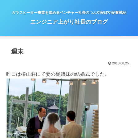
ガラスヒーター事業を進めるベンチャー社長のつぶや記ぼや記奮戦記
エンジニア上がり社長のブログ
週末
2013.08.25
昨日は椿山荘にて妻の従姉妹の結婚式でした。