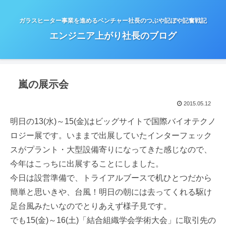
ガラスヒーター事業を進めるベンチャー社長のつぶや記ぼや記奮戦記
エンジニア上がり社長のブログ
嵐の展示会
2015.05.12
明日の13(水)～15(金)はビッグサイトで国際バイオテクノ
ロジー展です。いままで出展していたインターフェック
スがプラント・大型設備寄りになってきた感じなので、
今年はこっちに出展することにしました。
今日は設営準備で、トライアルブースで机ひとつだから
簡単と思いきや、台風！明日の朝には去ってくれる駆け
足台風みたいなのでとりあえず様子見です。
でも15(金)～16(土)「結合組織学会学術大会」に取引先の