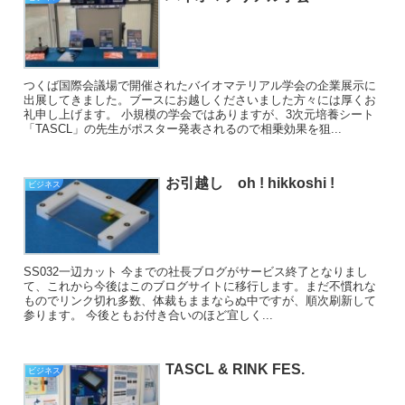
つくば国際会議場で開催されたバイオマテリアル学会の企業展示に
出展してきました。ブースにお越しくださいました方々には厚くお
礼申し上げます。 小規模の学会ではありますが、3次元培養シート
「TASCL」の先生がポスター発表されるので相乗効果を狙...
お引越し oh ! hikkoshi !
ビジネス
SS032一辺カット 今までの社長ブログがサービス終了となりまし
て、これから今後はこのブログサイトに移行します。まだ不慣れな
ものでリンク切れ多数、体裁もままならぬ中ですが、順次刷新して
参ります。 今後ともお付き合いのほど宜しく...
TASCL & RINK FES.
ビジネス