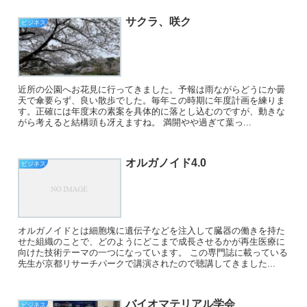
サクラ、咲ク
ビジネス
近所の公園へお花見に行ってきました。予報は雨ながらどうにか曇
天で傘要らず、良い散歩でした。毎年この時期に年度計画を練りま
す。正確には年度末の素案を具体的に落とし込むのですが、動きな
がら考えると結構頭も冴えますね。 満開やや過ぎて葉っ...
オルガノイド4.0
ビジネス
オルガノイドとは細胞塊に遺伝子などを注入して臓器の働きを持た
せた組織のことで、どのようにどこまで成長させるかが再生医療に
向けた技術テーマの一つになっています。 この専門誌に載っている
先生が京都リサーチパークで講演されたので聴講してきました...
バイオマテリアル学会
ビジネス