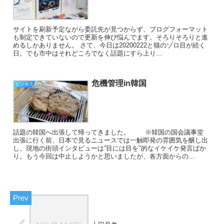
サイトを刷新予定ながら委託先が見つからず、ブログフォーマット
も制定できていないので更新を伸び悩んでます。そろりそろりと進
めるしかありません。 さて、今日は20200222と猫のゾロ目が続く
日。でも市中はそれどころでなく話題にすら上り...
危機管理in韓国
ビジネス
話題の韓国へ出張して帰ってきました。 ※韓国の国会議事堂
出張に行く前、日本で見るニュースでは一触即発の雰囲気を醸し出
し、現地の街頭インタビューは”目には目を"的なイケイケ発言ばか
り。もう今回は中止しようかと思いましたが、各方面からの...