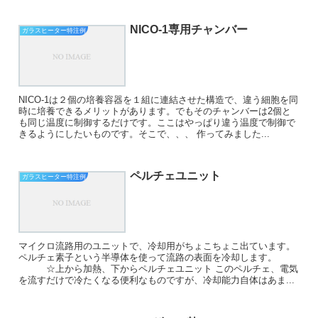
NICO-1専用チャンバー
ガラスヒーター特注例
NICO-1は２個の培養容器を１組に連結させた構造で、違う細胞を同
時に培養できるメリットがあります。でもそのチャンバーは2個と
も同じ温度に制御するだけです。ここはやっぱり違う温度で制御で
きるようにしたいものです。そこで、、、 作ってみました...
ペルチェユニット
ガラスヒーター特注例
マイクロ流路用のユニットで、冷却用がちょこちょこ出ています。
ペルチェ素子という半導体を使って流路の表面を冷却します。
☆上から加熱、下からペルチェユニット このペルチェ、電気
を流すだけで冷たくなる便利なものですが、冷却能力自体はあま...