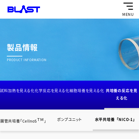
MENU
製品情報
PRODUCT INFORMATION
試料加熱を見える化
化学反応を見える化
細胞培養を見える化
共培養の反応を見
える化
ＴＭ
ポンプユニット
水平共培養「NICO-1」
腸管共培養「CellnoS
」