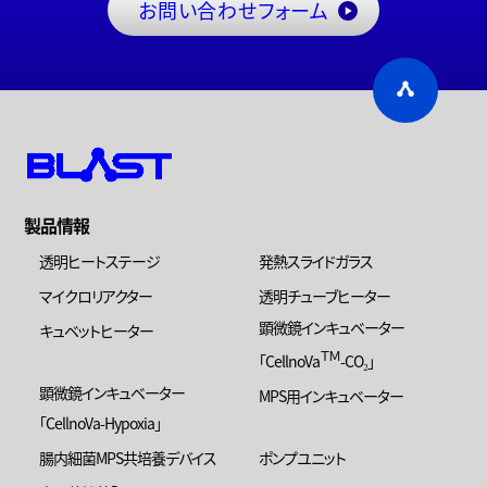
お問い合わせフォーム
製品情報
透明ヒートステージ
発熱スライドガラス
マイクロリアクター
透明チューブヒーター
顕微鏡インキュベーター
キュベットヒーター
ＴＭ
「CellnoVa
-CO₂」
顕微鏡インキュベーター
MPS用インキュベーター
「CellnoVa-Hypoxia」
腸内細菌MPS共培養デバイス
ポンプユニット