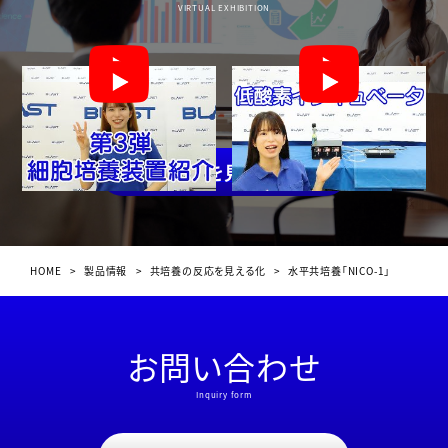
VIRTUAL EXHIBITION
一覧を見る
HOME
>
製品情報
>
共培養の反応を見える化
>
水平共培養「NICO-1」
お問い合わせ
Inquiry form