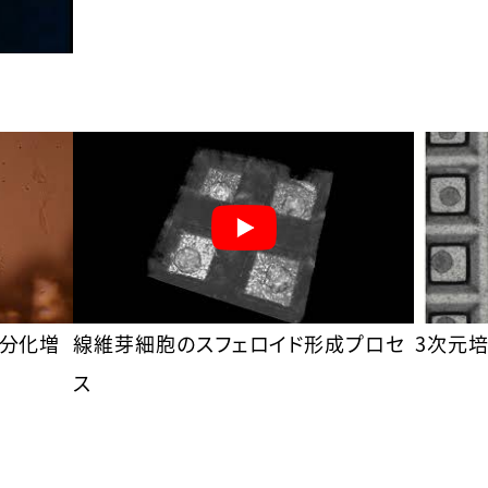
分化増
線維芽細胞のスフェロイド形成プロセ
3次元
ス