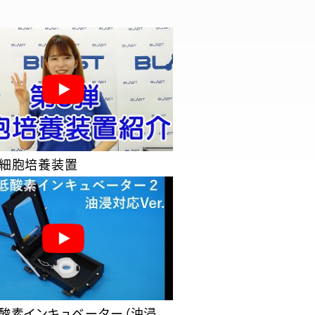
ト細胞培養装置
低酸素インキュベーター（油浸