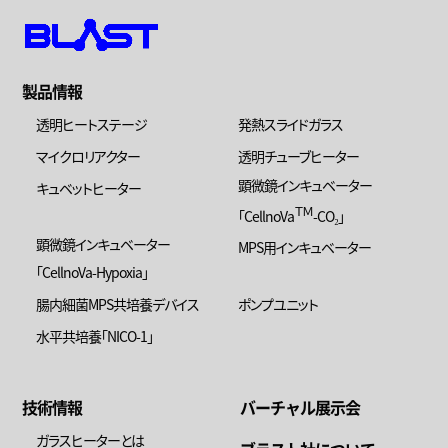
製品情報
透明ヒートステージ
発熱スライドガラス
マイクロリアクター
透明チューブヒーター
顕微鏡インキュベーター
キュベットヒーター
ＴＭ
「CellnoVa
-CO₂」
顕微鏡インキュベーター
MPS用インキュベーター
「CellnoVa-Hypoxia」
腸内細菌MPS共培養デバイス
ポンプユニット
水平共培養「NICO-1」
技術情報
バーチャル展示会
ガラスヒーターとは