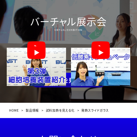
バーチャル展示会
VIRTUAL EXHIBITION
一覧を見る
HOME
>
製品情報
>
試料加熱を見える化
>
発熱スライドガラス