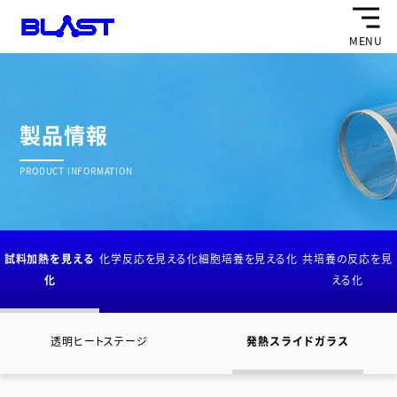
MENU
製品情報
PRODUCT INFORMATION
試料加熱を見える
化学反応を見える化
細胞培養を見える化
共培養の反応を見
化
える化
透明ヒートステージ
発熱スライドガラス