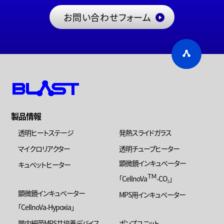
お問い合わせフォーム
製品情報
透明ヒートステージ
発熱スライドガラス
マイクロリアクター
透明チューブヒーター
顕微鏡インキュベーター
キュベットヒーター
ＴＭ
「CellnoVa
-CO₂」
顕微鏡インキュベーター
MPS用インキュベーター
「CellnoVa-Hypoxia」
腸内細菌MPS共培養デバイス
ポンプユニット