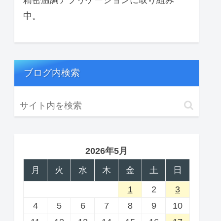
中。
ブログ内検索
2026年5月
月
火
水
木
金
土
日
1
2
3
4
5
6
7
8
9
10