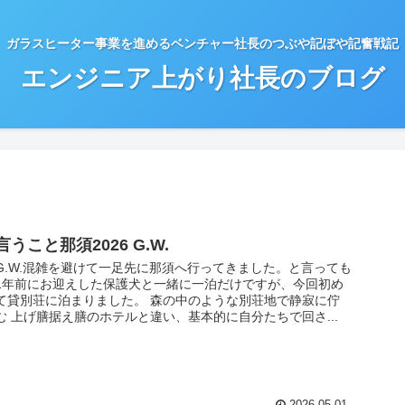
ガラスヒーター事業を進めるベンチャー社長のつぶや記ぼや記奮戦記
エンジニア上がり社長のブログ
言うこと那須2026 G.W.
G.W.混雑を避けて一足先に那須へ行ってきました。と言っても
1年前にお迎えした保護犬と一緒に一泊だけですが、今回初め
て貸別荘に泊まりました。 森の中のような別荘地で静寂に佇
む 上げ膳据え膳のホテルと違い、基本的に自分たちで回さ...
2026.05.01