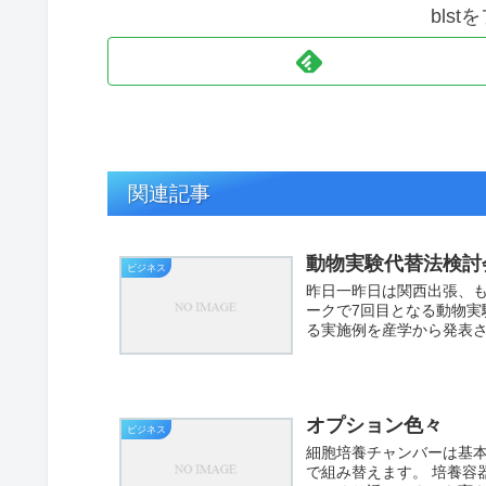
bls
関連記事
動物実験代替法検討
ビジネス
昨日一昨日は関西出張、も
ークで7回目となる動物
る実施例を産学から発表され
オプション色々
ビジネス
細胞培養チャンバーは基
で組み替えます。 培養容