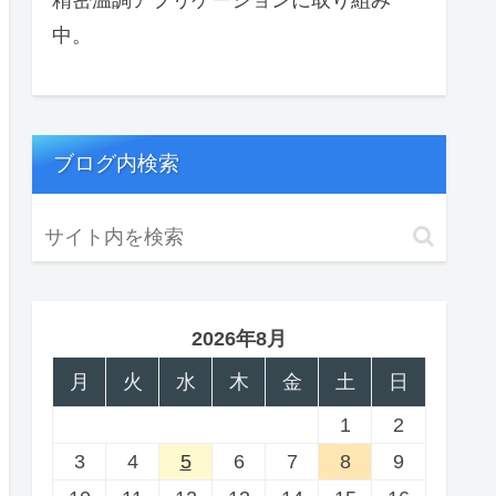
中。
ブログ内検索
2026年8月
月
火
水
木
金
土
日
1
2
3
4
5
6
7
8
9