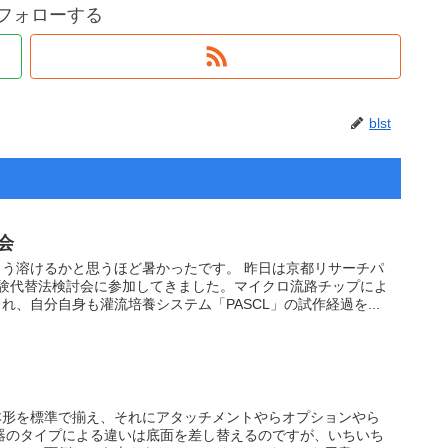
tをフォローする
blst
会
う溶けるかと思うほど暑かったです。 昨日は京都リサーチパ
実験代替法検討会に参加してきました。マイクロ流路チップによ
、自分自身も灌流培養システム「PASCL」の試作経過を...
本形を標準で揃え、それにアタッチメントやらオプションやら
器のタイプによる違いは底面を差し替えるのですが、いちいち