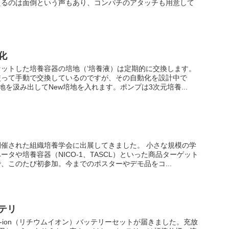
えるのは面倒という声もあり、コンパチのアタッチも用意して
化
ットした培養容器の培地（’培養液）は定期的に交換します。
使って手動で交換しているのですが、その自動化を設計中で
培地を汲み出してNew培地を入れます。ポンプは3次元培養...
催された組織培養学会に出展してきました。 小さな規模の学
タや培養容器（NICO-1、TASCL）といった商品ターゲット
、このたび初参加。今までのポスターやデモ品をコ...
テリ
i-ion（リチウムイオン）バッテリーセットが届きました。充放