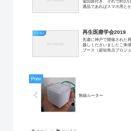
電回路付き、それで約3万円
通品であればスマホ用とか
再生医療学会2019
ビジネス
先週に神戸で開催された
越しくださいましたご来
ブース（超短焦点プロジェ
無線ルーター
ホーム
ビジネス