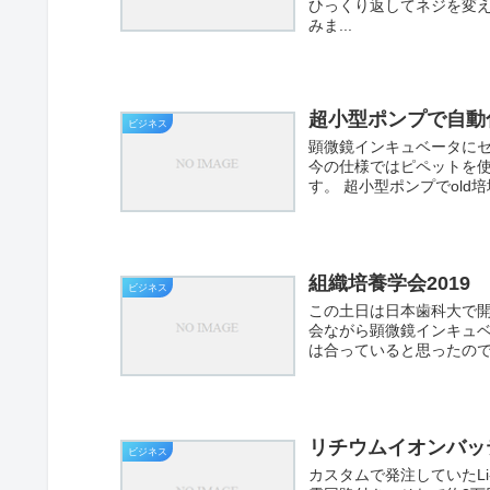
ひっくり返してネジを変
みま...
超小型ポンプで自動
ビジネス
顕微鏡インキュベータにセ
今の仕様ではピペットを
す。 超小型ポンプでold
組織培養学会2019
ビジネス
この土日は日本歯科大で開
会ながら顕微鏡インキュベー
は合っていると思ったので
リチウムイオンバッ
ビジネス
カスタムで発注していたL