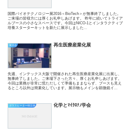
国際バイオテクノロジー展2016＜BioTech＞が無事終了しました。
ご来場の皆様方には厚くお礼申しあげます。 昨年に続いてトライア
ルブースの小さなスペースです。今回はNICO-1とインタラクティブ
培養スターターキットを新たに展示しました...
再生医療産業化展
展示会
先週、インテックス大阪で開催された再生医療産業化展に出展し、
無事終了しました。ご来場下さった方々、厚くお礼申しあげます。
今回は業務が非常に慌ただしくて準備もままならず、ブースも見え
るところ以外は簡素化しています。展示物もメインを顕微鏡イ...
化学とﾏｲｸﾛﾅﾉ学会
ガラスヒーター特注例