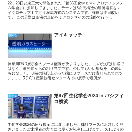
22，23日と東工大で開催された「第35回化学とマイクロナノシステ
ム学会」に参加してきました。テーマは3次元構造の細胞培養をマ
イクロチップ上で行う灌流方式のシステムです。詳細は後日改め
て。 この分野は薬液の反応をミクロンサイズの流路で行う...
アイキャッチ
展示会
神奈川R&D展示会のブース配置が決まりました。 このたびは抽選で
はなく、事務局からの割り当てです。少しでもいい場所を、の願い
もむなしく、３階の階段上がった端に３ブースだけ寄せられてポツ
ン。。。∑(ﾟДﾟ) 産業技術センター内での展示で場所が...
第97回生化学会2024 in パシフィ
展示会
コ横浜
生化学会2024の附設展示に出展しました。弊社ブースにお越しくだ
さいましたご来場者の方々には厚くお礼申し上げます。 久しぶりの