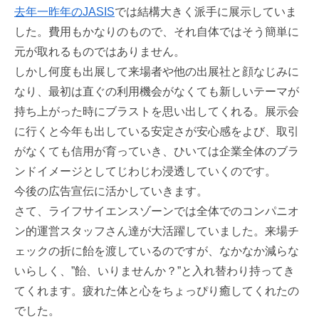
去年一昨年のJASIS
では結構大きく派手に展示していま
した。費用もかなりのもので、それ自体ではそう簡単に
元が取れるものではありません。
しかし何度も出展して来場者や他の出展社と顔なじみに
なり、最初は直ぐの利用機会がなくても新しいテーマが
持ち上がった時にブラストを思い出してくれる。展示会
に行くと今年も出している安定さが安心感をよび、取引
がなくても信用が育っていき、ひいては企業全体のブラ
ンドイメージとしてじわじわ浸透していくのです。
今後の広告宣伝に活かしていきます。
さて、ライフサイエンスゾーンでは全体でのコンパニオ
ン的運営スタッフさん達が大活躍していました。来場チ
ェックの折に飴を渡しているのですが、なかなか減らな
いらしく、”飴、いりませんか？”と入れ替わり持ってき
てくれます。疲れた体と心をちょっぴり癒してくれたの
でした。